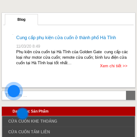
Blog
Cung cấp phụ kiện cửa cuốn ở thành phố Hà Tĩnh
11/03/20 8:49
Phụ kiện cửa cuốn tại Hà Tĩnh của Golden Gate cung cấp các
loại như motor cửa cuốn; remote cửa cuốn; bình lưu điện cửa
cuốn tại Hà Tĩnh loại tốt nhất…
Xem chi tiết >>
Tì
ki
Danh Mục Sản Phẩm
CỬA CUỐN KHE THOÁNG
CỬA CUỐN TẤM LIỀN