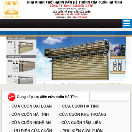
Skip
to
content
Cung cấp lưu điện cửa cuốn Hà Tĩnh
CỬA CUỐN ĐÀI LOAN
CỬA CUỐN HÀ TĨNH
CỬA CUỐN HÀ TĨNH
CỬA CUỐN KHE THOÁNG
CỬA CUỐN NGHỆ AN
CỬA CUỐN TẤM LIỀN
LƯU ĐIỆN CỬA CUỐN
PHỤ KIỆN CỬA CUỐN