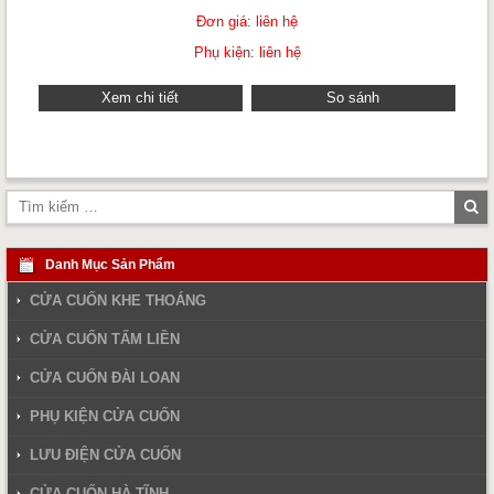
Đơn giá: liên hệ
Phụ kiện: liên hệ
Xem chi tiết
So sánh
Tì
ki
Danh Mục Sản Phẩm
CỬA CUỐN KHE THOÁNG
CỬA CUỐN TẤM LIỀN
CỬA CUỐN ĐÀI LOAN
PHỤ KIỆN CỬA CUỐN
LƯU ĐIỆN CỬA CUỐN
CỬA CUỐN HÀ TĨNH