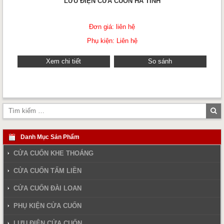
LƯU ĐIỆN CỬA CUỐN HÀ TĨNH
Đơn giá: liên hệ
Phụ kiện: Liên hệ
Xem chi tiết
So sánh
Tì
ki
Danh Mục Sản Phẩm
CỬA CUỐN KHE THOÁNG
CỬA CUỐN TẤM LIỀN
CỬA CUỐN ĐÀI LOAN
PHỤ KIỆN CỬA CUỐN
LƯU ĐIỆN CỬA CUỐN