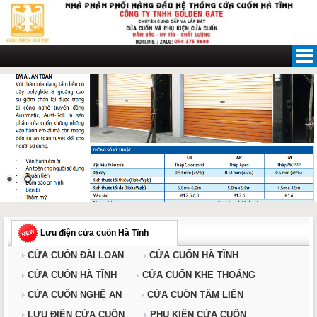
Skip
to
content
Lưu điện cửa cuốn Hà Tĩnh
CỬA CUỐN ĐÀI LOAN
CỬA CUỐN HÀ TĨNH
CỬA CUỐN HÀ TĨNH
CỬA CUỐN KHE THOÁNG
CỬA CUỐN NGHỆ AN
CỬA CUỐN TẤM LIỀN
LƯU ĐIỆN CỬA CUỐN
PHỤ KIỆN CỬA CUỐN