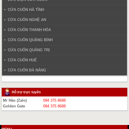
CỬA CUỐN HÀ TĨNH
CỬA CUỐN NGHỆ AN
CỬA CUỐN THANH HÓA
CỬA CUỐN QUẢNG BÌNH
CỬA CUỐN QUẢNG TRỊ
CỬA CUỐN HUẾ
CỬA CUỐN ĐÀ NẴNG
Hỗ trợ trực tuyến
Mr Hào (Zalo)
094 375 8688
Golden Gate
094 375 8688