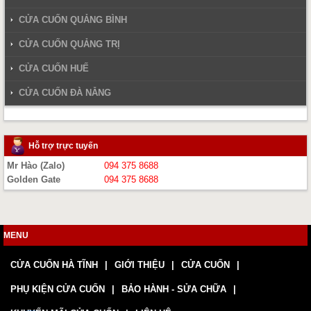
CỬA CUỐN QUẢNG BÌNH
CỬA CUỐN QUẢNG TRỊ
CỬA CUỐN HUẾ
CỬA CUỐN ĐÀ NẴNG
Hỗ trợ trực tuyến
Mr Hào (Zalo)
094 375 8688
Golden Gate
094 375 8688
MENU
CỬA CUỐN HÀ TĨNH
GIỚI THIỆU
CỬA CUỐN
PHỤ KIỆN CỬA CUỐN
BẢO HÀNH - SỬA CHỮA