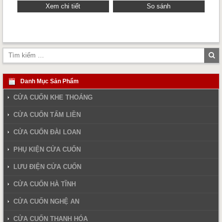
Xem chi tiết
So sánh
Tì
ki
Danh Mục Sản Phẩm
CỬA CUỐN KHE THOÁNG
CỬA CUỐN TẤM LIỀN
CỬA CUỐN ĐÀI LOAN
PHỤ KIỆN CỬA CUỐN
LƯU ĐIỆN CỬA CUỐN
CỬA CUỐN HÀ TĨNH
CỬA CUỐN NGHỆ AN
CỬA CUỐN THANH HÓA