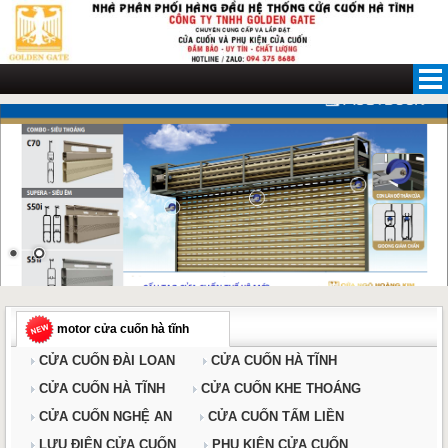
Skip
to
content
motor cửa cuốn hà tĩnh
CỬA CUỐN ĐÀI LOAN
CỬA CUỐN HÀ TĨNH
CỬA CUỐN HÀ TĨNH
CỬA CUỐN KHE THOÁNG
CỬA CUỐN NGHỆ AN
CỬA CUỐN TẤM LIỀN
LƯU ĐIỆN CỬA CUỐN
PHỤ KIỆN CỬA CUỐN