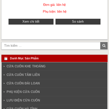
Đơn giá: liên hệ
Phụ kiện: liên hệ
Xem chi tiết
So sánh
Tì
ki
Danh Mục Sản Phẩm
CỬA CUỐN KHE THOÁNG
CỬA CUỐN TẤM LIỀN
CỬA CUỐN ĐÀI LOAN
PHỤ KIỆN CỬA CUỐN
LƯU ĐIỆN CỬA CUỐN
CỬA CUỐN HÀ TĨNH