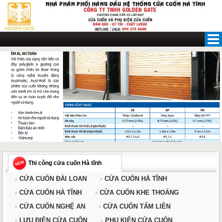
Skip
to
content
Thi công cửa cuốn Hà tĩnh
CỬA CUỐN ĐÀI LOAN
CỬA CUỐN HÀ TĨNH
CỬA CUỐN HÀ TĨNH
CỬA CUỐN KHE THOÁNG
CỬA CUỐN NGHỆ AN
CỬA CUỐN TẤM LIỀN
LƯU ĐIỆN CỬA CUỐN
PHỤ KIỆN CỬA CUỐN